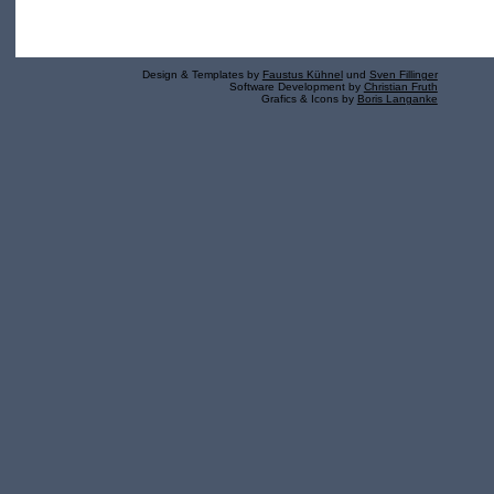
Design & Templates by
Faustus Kühnel
und
Sven Fillinger
Software Development by
Christian Fruth
Grafics & Icons by
Boris Langanke