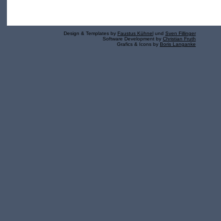
Design & Templates by
Faustus Kühnel
und
Sven Fillinger
Software Development by
Christian Fruth
Grafics & Icons by
Boris Langanke