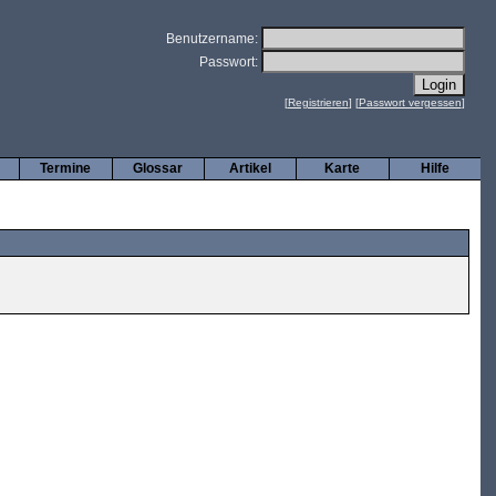
Benutzername:
Passwort:
[
Registrieren
] [
Passwort vergessen
]
Termine
Glossar
Artikel
Karte
Hilfe