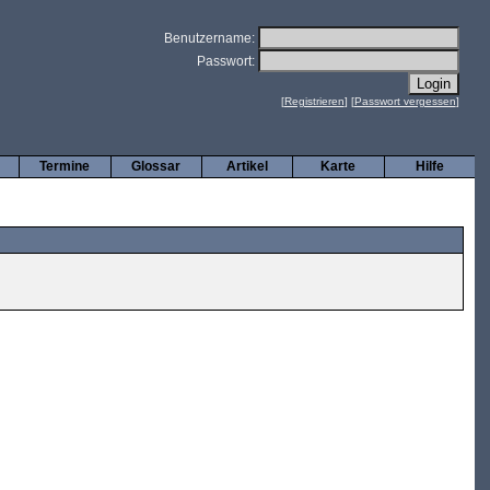
Benutzername:
Passwort:
[
Registrieren
] [
Passwort vergessen
]
Termine
Glossar
Artikel
Karte
Hilfe