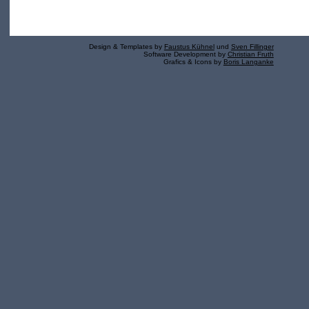
Design & Templates by
Faustus Kühnel
und
Sven Fillinger
Software Development by
Christian Fruth
Grafics & Icons by
Boris Langanke