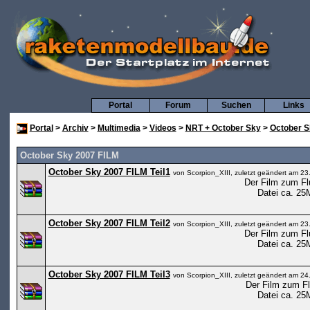
Portal
Forum
Suchen
Links
Portal
>
Archiv
>
Multimedia
>
Videos
>
NRT + October Sky
>
October S
October Sky 2007 FILM
October Sky 2007 FILM Teil1
von Scorpion_XIII, zuletzt geändert am 2
Der Film zum Fl
Datei ca. 2
October Sky 2007 FILM Teil2
von Scorpion_XIII, zuletzt geändert am 2
Der Film zum Fl
Datei ca. 2
October Sky 2007 FILM Teil3
von Scorpion_XIII, zuletzt geändert am 2
Der Film zum F
Datei ca. 2