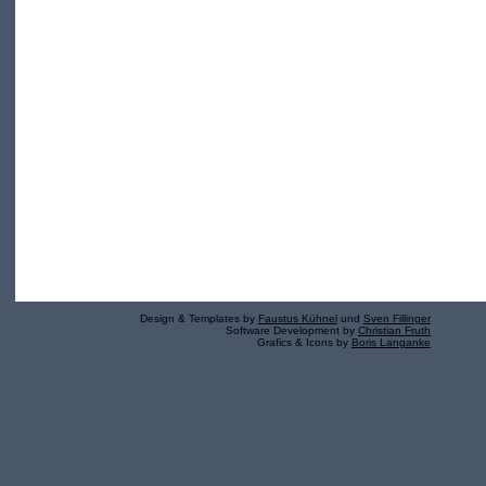
Design & Templates by
Faustus Kühnel
und
Sven Fillinger
Software Development by
Christian Fruth
Grafics & Icons by
Boris Langanke